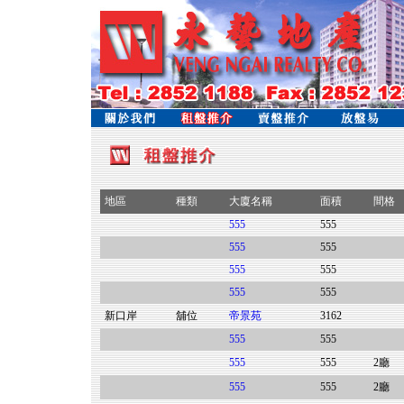
地區
種類
大廈名稱
面積
間格
555
555
555
555
555
555
555
555
新口岸
舖位
帝景苑
3162
555
555
555
555
2廳
555
555
2廳