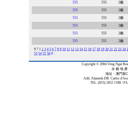
555
555
2廳
555
555
2廳
555
555
2廳
555
555
2廳
555
555
2廳
555
555
2廳
9
7
1
2
3
4
5
6
7
8
9
10
11
12
13
14
15
16
17
18
19
20
21
22
23
24
53
54
55
56
8
:
Copyright © 2004 Veng Ngai 
永 藝 地 產 
地址：澳門新
Add.:Alameda DR. Carlos d'As
TEL: (853) 2852 1188 / FA