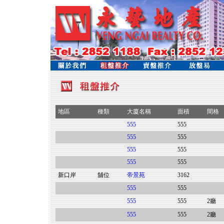
地區
種類
大廈名稱
面積
間格
555
555
555
555
555
555
555
555
新口岸
舖位
帝景苑
3162
555
555
555
555
2廳
555
555
2廳