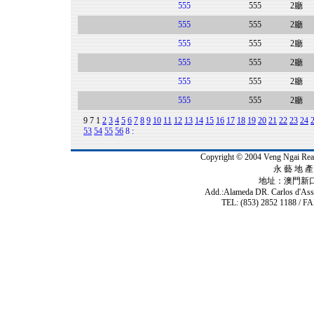
555
555
2廳
555
555
2廳
555
555
2廳
555
555
2廳
555
555
2廳
555
555
2廳
9
7
1
2
3
4
5
6
7
8
9
10
11
12
13
14
15
16
17
18
19
20
21
22
23
24
53
54
55
56
8
:
Copyright © 2004 Veng Ngai 
永 藝 地 產 
地址：澳門新
Add.:Alameda DR. Carlos d'As
TEL: (853) 2852 1188 / FA