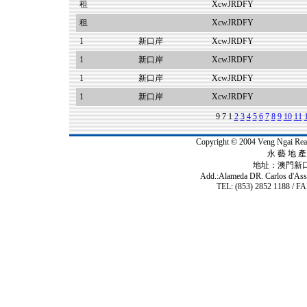
租
XcwJRDFY
租
XcwJRDFY
1
新口岸
XcwJRDFY
1
新口岸
XcwJRDFY
1
新口岸
XcwJRDFY
1
新口岸
XcwJRDFY
9
7
1
2
3
4
5
6
7
8
9
10
11
Copyright © 2004 Veng Ngai 
永 藝 地 產 
地址：澳門新
Add.:Alameda DR. Carlos d'As
TEL: (853) 2852 1188 / FA