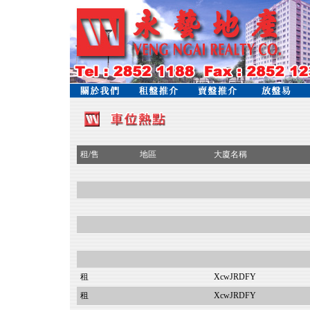
租/售
地區
大廈名稱
租
XcwJRDFY
租
XcwJRDFY