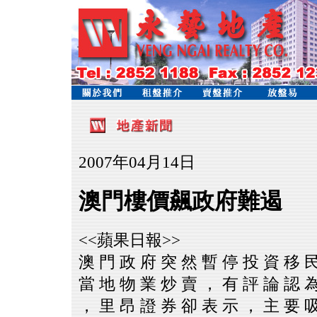
2007年04月14日
澳門樓價飆政府難遏
<<蘋果日報>>
澳 門 政 府 突 然 暫 停 投 資 移 
當 地 物 業 炒 賣 ， 有 評 論 認 
， 里 昂 證 券 卻 表 示 ， 主 要 