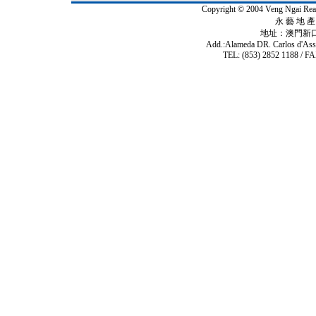
Copyright © 2004 Veng Ngai 
永 藝 地 產 
地址：澳門新
Add.:Alameda DR. Carlos d'As
TEL: (853) 2852 1188 / FA