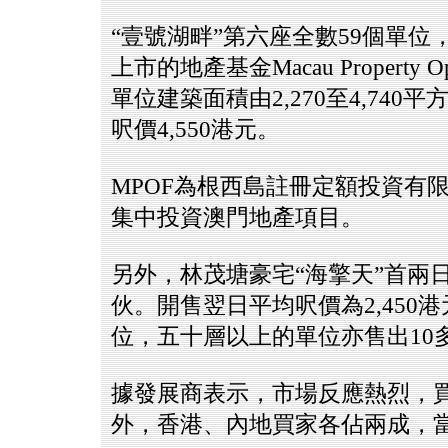
“壹號湖畔”第六座全數59個單
上市的地產基金Macau Property Oppo
單位建築面積由2,270至4,740
呎價4,550港元。
MPOF為根西島註冊定額投資有
集中投資澳門地產項目。
另外，林茂塘豪宅“海擎天”首兩
伙。開售翌日平均呎價為2,450
位，五十層以上的單位亦售出10
據發展商表示，市場反應熱烈，
外，香港、內地買家各佔兩成，